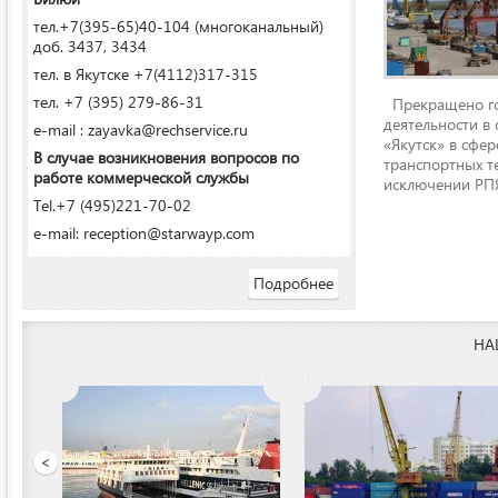
тел.+7(395-65)40-104 (многоканальный)
доб. 3437, 3434
тел. в Якутске +7(4112)317-315
тел. +7 (395) 279-86-31
Прекращено го
деятельности в
e-mail : zayavka@rechservice.ru
«Якутск» в сфере
В случае возникновения вопросов по
транспортных т
работе коммерческой службы
исключении РПЯ
Tel.+7 (495)221-70-02
e-mail: reception@starwayp.com
Подробнее
НА
ООО «Якутский речной п
<