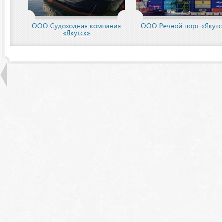
пания
ООО Речной порт «Якутск»