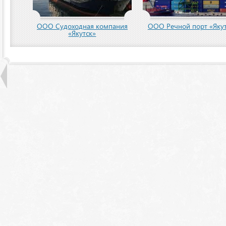
пания
ООО Речной порт «Якутск»