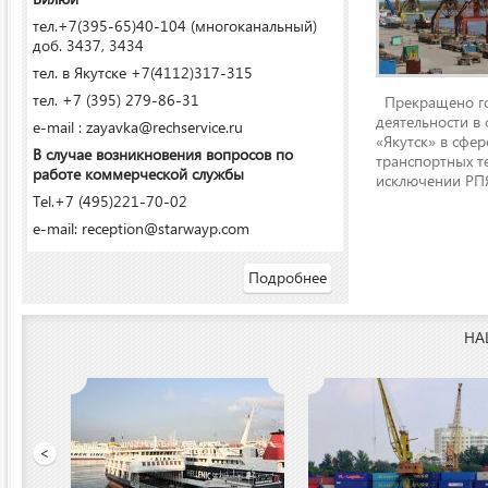
тел.+7(395-65)40-104 (многоканальный)
доб. 3437, 3434
тел. в Якутске +7(4112)317-315
тел. +7 (395) 279-86-31
Прекращено го
деятельности в
e-mail : zayavka@rechservice.ru
«Якутск» в сфере
В случае возникновения вопросов по
транспортных т
работе коммерческой службы
исключении РПЯ
Tel.+7 (495)221-70-02
e-mail: reception@starwayp.com
Подробнее
НА
ООО «Якутский речной п
<