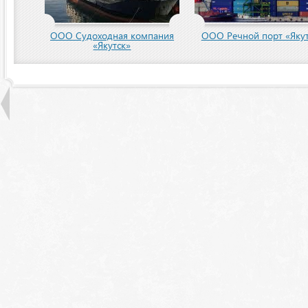
пания
ООО Речной порт «Якутск»