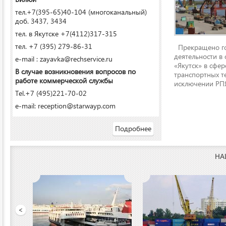
тел.+7(395-65)40-104 (многоканальный)
доб. 3437, 3434
тел. в Якутске +7(4112)317-315
тел. +7 (395) 279-86-31
Прекращено го
деятельности в
e-mail : zayavka@rechservice.ru
«Якутск» в сфере
В случае возникновения вопросов по
транспортных т
работе коммерческой службы
исключении РПЯ
Tel.+7 (495)221-70-02
e-mail: reception@starwayp.com
Подробнее
НА
ООО «Якутский речной п
<