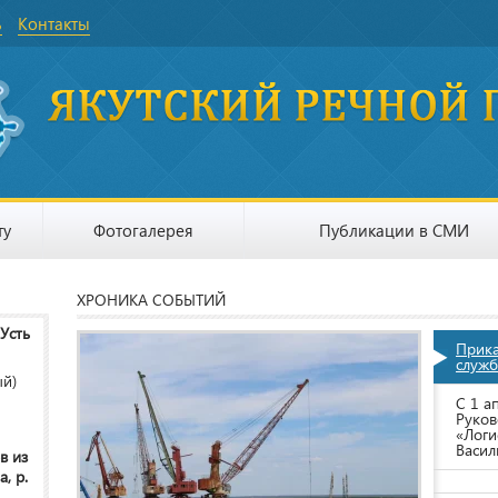
ь
Контакты
ту
Фотогалерея
Публикации в СМИ
ХРОНИКА СОБЫТИЙ
 Усть
Прик
служб
ый)
С 1 а
Руков
«Логи
Васил
в из
, р.