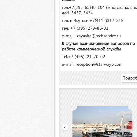
тел.+7(395-65)40-104 (многоканальн
доб. 3437, 3434
тел. в Якутске +7(4112)317-315
тел. +7 (395) 279-86-31
e-mail : zayavka@rechservice.ru
В случае возникновения вопросов по
работе коммерческой службы
Tel.+7 (495)221-70-02
e-mail: reception@starwayp.com
Подроб
О «Якутский речной порт»
<