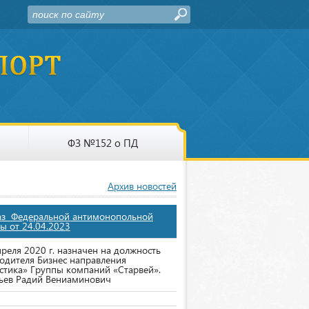
ФЗ №152 о ПД
Архив новостей
аз Федеральной антимонопольной
ы от 24.04.2023
преля 2020 г. назначен на должность
одителя Бизнес направления
стика» Группы компаний «Старвей».
ьев Радий Вениаминович