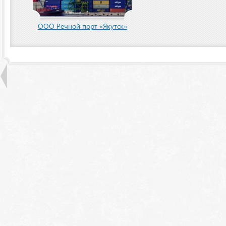
пания
ООО Речной порт «Якутск»