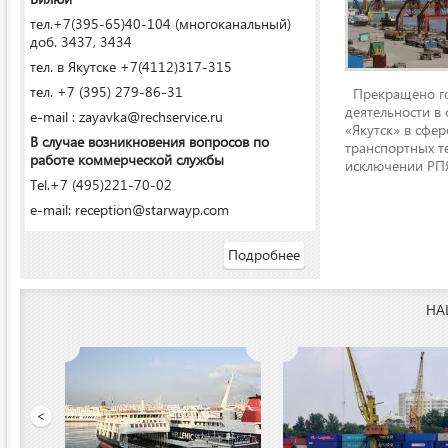
тел.+7(395-65)40-104 (многоканальный)
доб. 3437, 3434
тел. в Якутске +7(4112)317-315
тел. +7 (395) 279-86-31
Прекращено го
деятельности в
e-mail : zayavka@rechservice.ru
«Якутск» в сфере
В случае возникновения вопросов по
транспортных т
работе коммерческой службы
исключении РПЯ
Tel.+7 (495)221-70-02
e-mail: reception@starwayp.com
Подробнее
НА
 порт»
<