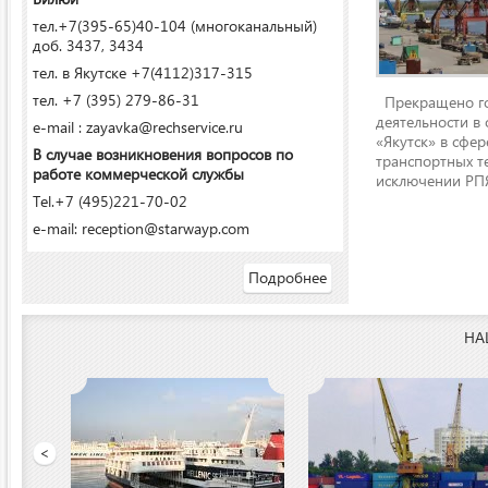
тел.+7(395-65)40-104 (многоканальный)
доб. 3437, 3434
тел. в Якутске +7(4112)317-315
тел. +7 (395) 279-86-31
Прекращено го
деятельности в
e-mail : zayavka@rechservice.ru
«Якутск» в сфере
В случае возникновения вопросов по
транспортных т
работе коммерческой службы
исключении РПЯ
Tel.+7 (495)221-70-02
e-mail: reception@starwayp.com
Подробнее
НА
 порт»
<