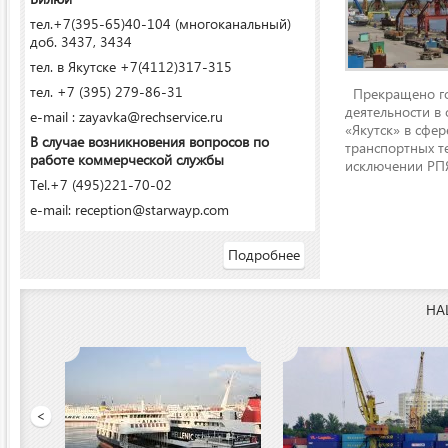
тел.+7(395-65)40-104 (многоканальный)
доб. 3437, 3434
тел. в Якутске +7(4112)317-315
тел. +7 (395) 279-86-31
Прекращено го
деятельности в
e-mail : zayavka@rechservice.ru
«Якутск» в сфере
В случае возникновения вопросов по
транспортных т
работе коммерческой службы
исключении РПЯ
Tel.+7 (495)221-70-02
e-mail: reception@starwayp.com
Подробнее
НА
 порт»
<