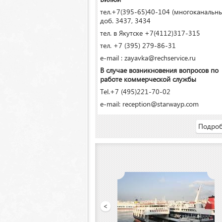
тел.+7(395-65)40-104 (многоканальн
доб. 3437, 3434
тел. в Якутске +7(4112)317-315
тел. +7 (395) 279-86-31
e-mail : zayavka@rechservice.ru
В случае возникновения вопросов по
работе коммерческой службы
Tel.+7 (495)221-70-02
e-mail: reception@starwayp.com
Подроб
кий речной порт»
<