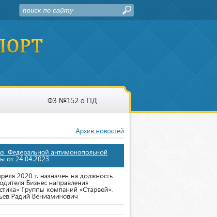
ФЗ №152 о ПД
Архив новостей
аз Федеральной антимонопольной
ы от 24.04.2023
преля 2020 г. назначен на должность
одителя Бизнес направления
стика» Группы компаний «Старвей».
ьев Радий Вениаминович