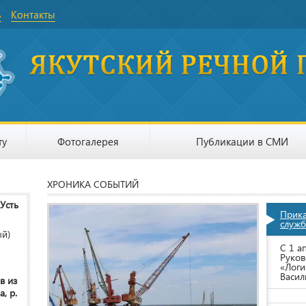
ь
Контакты
ту
Фотогалерея
Публикации в СМИ
ХРОНИКА СОБЫТИЙ
 Усть
Прик
служб
ый)
С 1 а
Руков
«Логи
Васил
в из
, р.