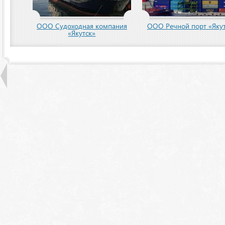
пания
ООО Речной порт «Якутск»