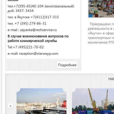
тел.+7(395-65)40-104 (многоканальный)
доб. 3437, 3434
тел. в Якутске +7(4112)317-315
тел. +7 (395) 279-86-31
Прекращено го
деятельности в
e-mail : zayavka@rechservice.ru
«Якутск» в сфере
В случае возникновения вопросов по
транспортных т
работе коммерческой службы
исключении РПЯ
Tel.+7 (495)221-70-02
e-mail: reception@starwayp.com
Подробнее
НА
ООО «Якутский речной п
<