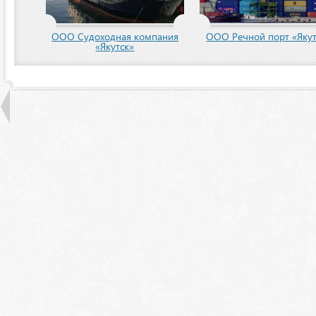
пания
ООО Речной порт «Якутск»