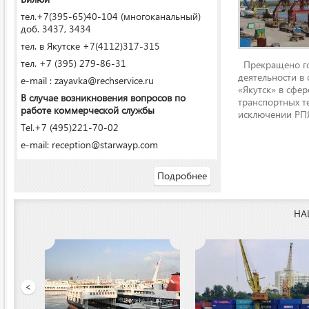
тел.+7(395-65)40-104 (многоканальный)
доб. 3437, 3434
тел. в Якутске +7(4112)317-315
тел. +7 (395) 279-86-31
Прекращено го
деятельности в
e-mail : zayavka@rechservice.ru
«Якутск» в сфере
В случае возникновения вопросов по
транспортных т
работе коммерческой службы
исключении РПЯ
Tel.+7 (495)221-70-02
e-mail: reception@starwayp.com
Подробнее
НА
ООО «Якутский речной п
<