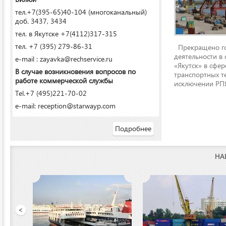
тел.+7(395-65)40-104 (многоканальный)
доб. 3437, 3434
тел. в Якутске +7(4112)317-315
тел. +7 (395) 279-86-31
Прекращено го
деятельности в
e-mail : zayavka@rechservice.ru
«Якутск» в сфере
В случае возникновения вопросов по
транспортных т
работе коммерческой службы
исключении РПЯ
Tel.+7 (495)221-70-02
e-mail: reception@starwayp.com
Подробнее
НА
ООО «Якутский речной п
<