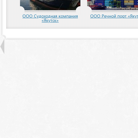
пания
ООО Речной порт «Якутск»