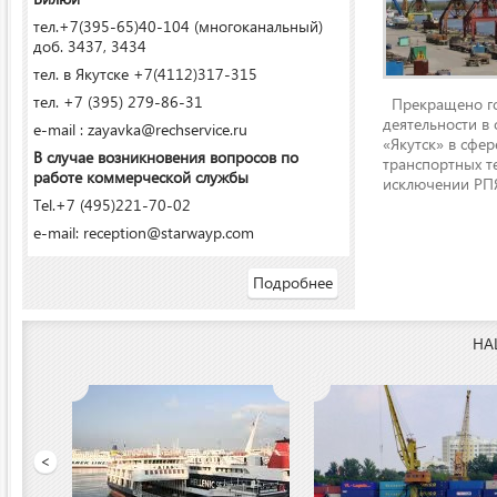
тел.+7(395-65)40-104 (многоканальный)
доб. 3437, 3434
тел. в Якутске +7(4112)317-315
тел. +7 (395) 279-86-31
Прекращено го
деятельности в
e-mail : zayavka@rechservice.ru
«Якутск» в сфере
В случае возникновения вопросов по
транспортных т
работе коммерческой службы
исключении РПЯ
Tel.+7 (495)221-70-02
e-mail: reception@starwayp.com
Подробнее
НА
 порт»
<