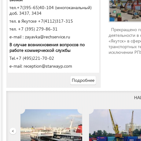
тел.+7(395-65)40-104 (многоканальный)
доб. 3437, 3434
тел. в Якутске +7(4112)317-315
тел. +7 (395) 279-86-31
Прекращено го
деятельности в
e-mail : zayavka@rechservice.ru
«Якутск» в сфере
В случае возникновения вопросов по
транспортных т
работе коммерческой службы
исключении РПЯ
Tel.+7 (495)221-70-02
e-mail: reception@starwayp.com
Подробнее
НА
 порт»
<