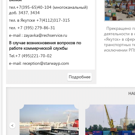
тел.+7(395-65)40-104 (многоканальный)
доб. 3437, 3434
тел. в Якутске +7(4112)317-315
тел. +7 (395) 279-86-31
Прекращено го
деятельности в
e-mail : zayavka@rechservice.ru
«Якутск» в сфере
В случае возникновения вопросов по
транспортных т
работе коммерческой службы
исключении РПЯ
Tel.+7 (495)221-70-02
e-mail: reception@starwayp.com
Подробнее
НА
ООО «Якутский речной п
<