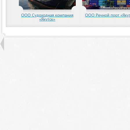
пания
ООО Речной порт «Якутск»