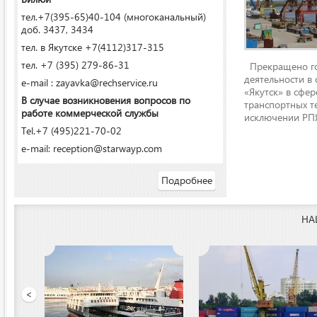
тел.+7(395-65)40-104 (многоканальный)
доб. 3437, 3434
тел. в Якутске +7(4112)317-315
тел. +7 (395) 279-86-31
Прекращено го
деятельности в
e-mail : zayavka@rechservice.ru
«Якутск» в сфере
В случае возникновения вопросов по
транспортных т
работе коммерческой службы
исключении РПЯ
Tel.+7 (495)221-70-02
e-mail: reception@starwayp.com
Подробнее
НА
ООО «Якутский речной п
<