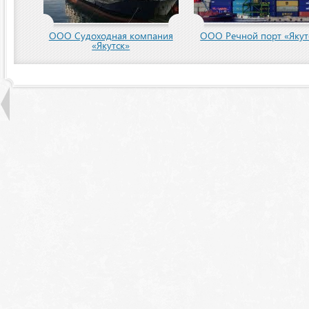
пания
ООО Речной порт «Якутск»