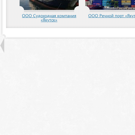
пания
ООО Речной порт «Якутск»