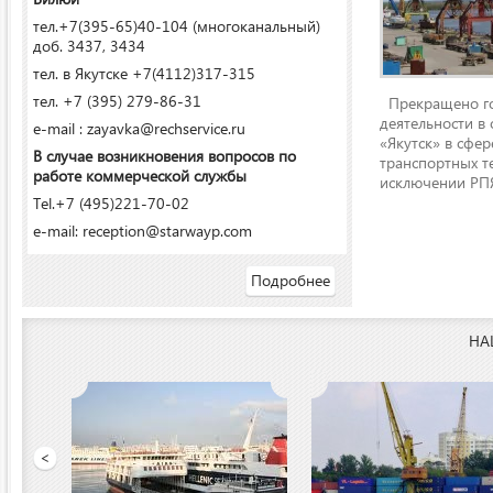
тел.+7(395-65)40-104 (многоканальный)
доб. 3437, 3434
тел. в Якутске +7(4112)317-315
тел. +7 (395) 279-86-31
Прекращено го
деятельности в
e-mail : zayavka@rechservice.ru
«Якутск» в сфере
В случае возникновения вопросов по
транспортных т
работе коммерческой службы
исключении РПЯ
Tel.+7 (495)221-70-02
e-mail: reception@starwayp.com
Подробнее
НА
ООО «Якутский речной п
<