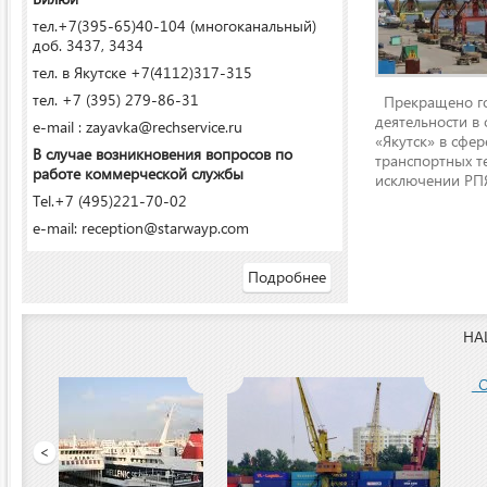
тел.+7(395-65)40-104 (многоканальный)
доб. 3437, 3434
тел. в Якутске +7(4112)317-315
тел. +7 (395) 279-86-31
Прекращено го
деятельности в
e-mail : zayavka@rechservice.ru
«Якутск» в сфере
В случае возникновения вопросов по
транспортных т
работе коммерческой службы
исключении РПЯ
Tel.+7 (495)221-70-02
e-mail: reception@starwayp.com
Подробнее
НА
ООО «Якутский речной п
<