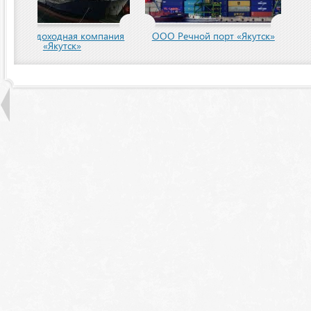
пания
ООО Речной порт «Якутск»