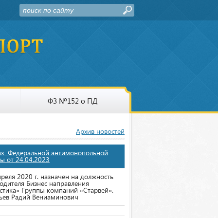
ФЗ №152 о ПД
Архив новостей
аз Федеральной антимонопольной
ы от 24.04.2023
преля 2020 г. назначен на должность
одителя Бизнес направления
стика» Группы компаний «Старвей».
ьев Радий Вениаминович