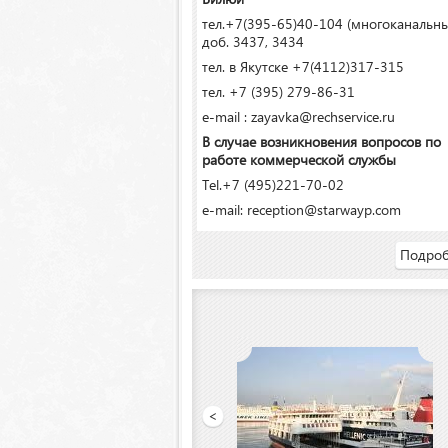
тел.+7(395-65)40-104 (многоканальн
доб. 3437, 3434
тел. в Якутске +7(4112)317-315
тел. +7 (395) 279-86-31
e-mail : zayavka@rechservice.ru
В случае возникновения вопросов по
работе коммерческой службы
Tel.+7 (495)221-70-02
e-mail: reception@starwayp.com
Подроб
рт»
<