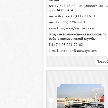
тел.+7(395-65)40-104 (многоканальн
доб. 3437, 3434
тел. в Якутске +7(4112)317-315
тел. +7 (395) 279-86-31
e-mail : zayavka@rechservice.ru
В случае возникновения вопросов по
работе коммерческой службы
Tel.+7 (495)221-70-02
e-mail: reception@starwayp.com
Подроб
ООО «Якутский речной порт»
<