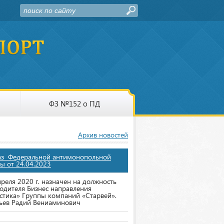
ФЗ №152 о ПД
Архив новостей
аз Федеральной антимонопольной
ы от 24.04.2023
преля 2020 г. назначен на должность
одителя Бизнес направления
стика» Группы компаний «Старвей».
ьев Радий Вениаминович