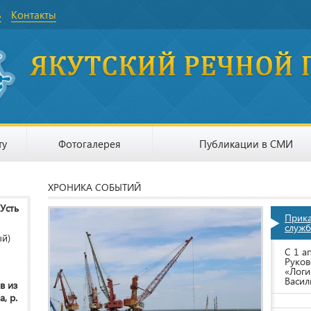
ь
Контакты
ту
Фотогалерея
Публикации в СМИ
ХРОНИКА СОБЫТИЙ
 Усть
Прик
служб
ый)
С 1 а
Руков
«Логи
Васил
в из
, р.