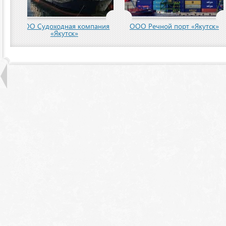
пания
ООО Речной порт «Якутск»