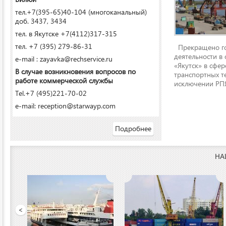
тел.+7(395-65)40-104 (многоканальный)
доб. 3437, 3434
тел. в Якутске +7(4112)317-315
тел. +7 (395) 279-86-31
Прекращено го
деятельности в
e-mail : zayavka@rechservice.ru
«Якутск» в сфере
В случае возникновения вопросов по
транспортных т
работе коммерческой службы
исключении РПЯ
Tel.+7 (495)221-70-02
e-mail: reception@starwayp.com
Подробнее
НА
ООО «Якутский речной п
<