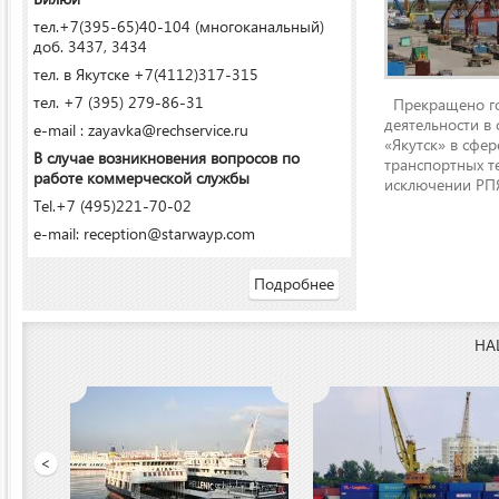
тел.+7(395-65)40-104 (многоканальный)
доб. 3437, 3434
тел. в Якутске +7(4112)317-315
тел. +7 (395) 279-86-31
Прекращено го
деятельности в
e-mail : zayavka@rechservice.ru
«Якутск» в сфере
В случае возникновения вопросов по
транспортных т
работе коммерческой службы
исключении РПЯ
Tel.+7 (495)221-70-02
e-mail: reception@starwayp.com
Подробнее
НА
ООО «Якутский речной п
<