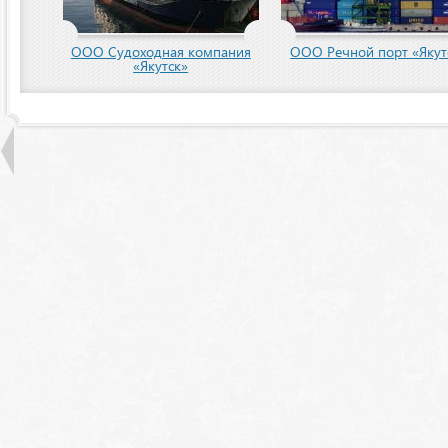
пания
ООО Речной порт «Якутск»