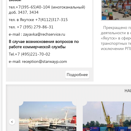
тел.+7(395-65)40-104 (многоканальный)
доб. 3437, 3434
тел. в Якутске +7(4112)317-315
тел. +7 (395) 279-86-31
Прекращено го
деятельности в
e-mail : zayavka@rechservice.ru
«Якутск» в сфере
В случае возникновения вопросов по
транспортных т
работе коммерческой службы
исключении РПЯ
Tel.+7 (495)221-70-02
e-mail: reception@starwayp.com
Подробнее
НА
 порт»
<