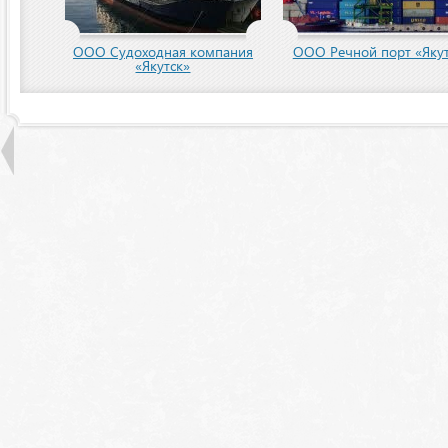
пания
ООО Речной порт «Якутск»