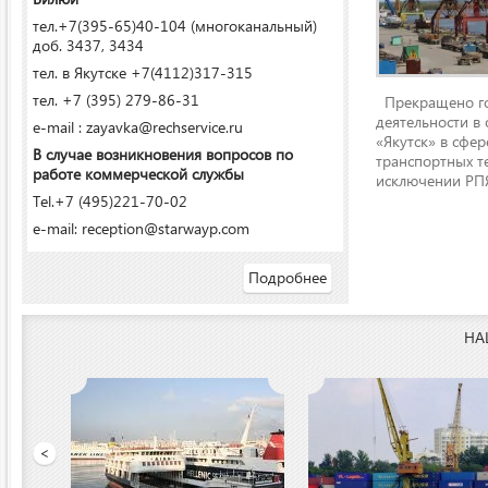
тел.+7(395-65)40-104 (многоканальный)
доб. 3437, 3434
тел. в Якутске +7(4112)317-315
тел. +7 (395) 279-86-31
Прекращено го
деятельности в
e-mail : zayavka@rechservice.ru
«Якутск» в сфере
В случае возникновения вопросов по
транспортных т
работе коммерческой службы
исключении РПЯ
Tel.+7 (495)221-70-02
e-mail: reception@starwayp.com
Подробнее
НА
ООО «Якутский речной п
<