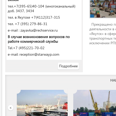
тел.+7(395-65)40-104 (многоканальный)
доб. 3437, 3434
тел. в Якутске +7(4112)317-315
тел. +7 (395) 279-86-31
Прекращено го
деятельности в
e-mail : zayavka@rechservice.ru
«Якутск» в сфере
В случае возникновения вопросов по
транспортных т
работе коммерческой службы
исключении РПЯ
Tel.+7 (495)221-70-02
e-mail: reception@starwayp.com
Подробнее
НА
ООО «Якутский речной п
<