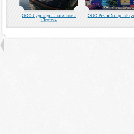
пания
ООО Речной порт «Якутск»