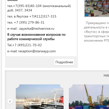
тел.+7(395-65)40-104 (многоканальный)
доб. 3437, 3434
тел. в Якутске +7(4112)317-315
тел. +7 (395) 279-86-31
Прекращено го
деятельности в
e-mail : zayavka@rechservice.ru
«Якутск» в сфере
В случае возникновения вопросов по
транспортных т
работе коммерческой службы
исключении РПЯ
Tel.+7 (495)221-70-02
e-mail: reception@starwayp.com
Подробнее
НА
 порт»
<