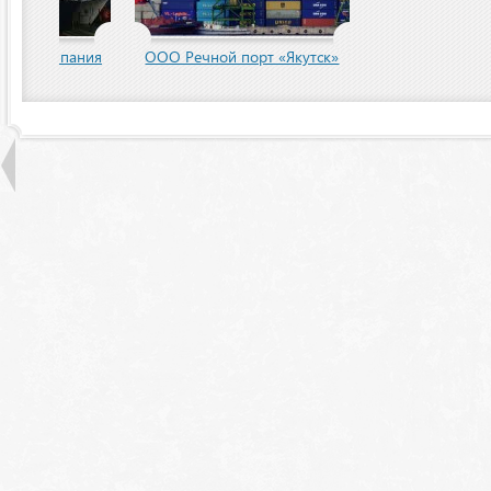
пания
ООО Речной порт «Якутск»