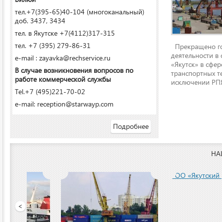
тел.+7(395-65)40-104 (многоканальный)
доб. 3437, 3434
тел. в Якутске +7(4112)317-315
тел. +7 (395) 279-86-31
Прекращено го
деятельности в
e-mail : zayavka@rechservice.ru
«Якутск» в сфере
В случае возникновения вопросов по
транспортных т
работе коммерческой службы
исключении РПЯ
Tel.+7 (495)221-70-02
e-mail: reception@starwayp.com
Подробнее
НА
ООО «Якутский речной п
<