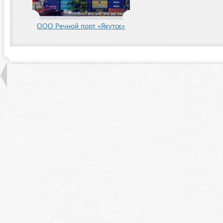
пания
ООО Речной порт «Якутск»