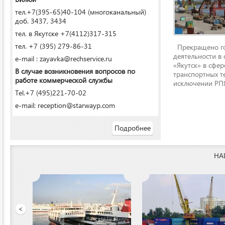
тел.+7(395-65)40-104 (многоканальный)
доб. 3437, 3434
тел. в Якутске +7(4112)317-315
тел. +7 (395) 279-86-31
Прекращено го
деятельности в
e-mail : zayavka@rechservice.ru
«Якутск» в сфере
В случае возникновения вопросов по
транспортных т
работе коммерческой службы
исключении РПЯ
Tel.+7 (495)221-70-02
e-mail: reception@starwayp.com
Подробнее
НА
 порт»
<