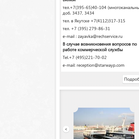
тел.+7(395-65)40-104 (многоканальн
доб. 3437, 3434
тел. в Якутске +7(4112)317-315
тел. +7 (395) 279-86-31
e-mail : zayavka@rechservice.ru
В случае возникновения вопросов по
работе коммерческой службы
Tel.+7 (495)221-70-02
e-mail: reception@starwayp.com
Подроб
ООО «Якутский речной порт»
<