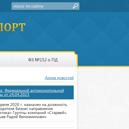
ФЗ №152 о ПД
Архив новостей
аз Федеральной антимонопольной
ы от 24.04.2023
преля 2020 г. назначен на должность
одителя Бизнес направления
стика» Группы компаний «Старвей».
ьев Радий Вениаминович