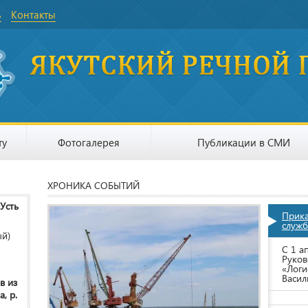
ь
Контакты
ту
Фотогалерея
Публикации в СМИ
ХРОНИКА СОБЫТИЙ
 Усть
Прик
служб
ый)
С 1 а
Руков
«Логи
Васил
в из
, р.